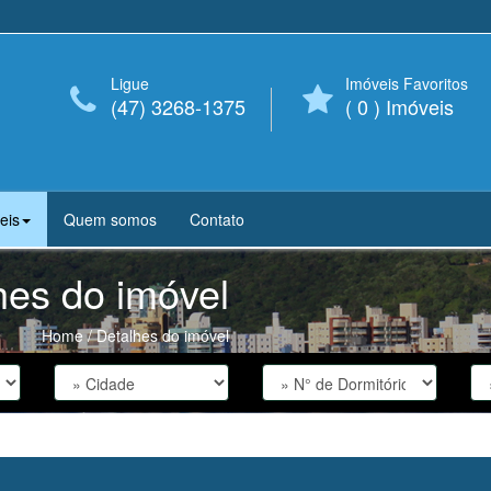
Ligue
Imóveis Favoritos
(47) 3268-1375
(
0
) Imóveis
eis
Quem somos
Contato
hes do imóvel
Home
/ Detalhes do imóvel