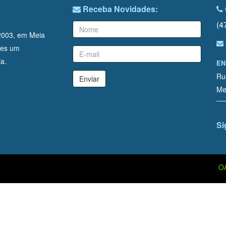
Receba Novidades:
(4
/2003, em Meia
ntes um
a.
EN
Ru
Enviar
Me
Si
O