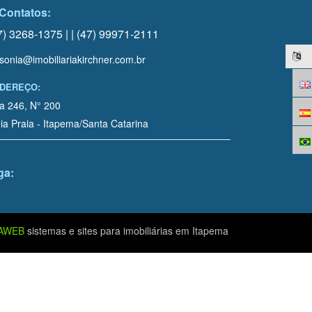
Contatos:
7) 3268-1375 | | (47) 99971-2111
sonia@imobiliariakirchner.com.br
DEREÇO:
a 246, N° 200
ia Praia - Itapema/Santa Catarina
ga:
AWEB
sistemas e sites para imobiliárias em Itapema